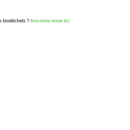
os biodéchets ?
Inscrivez-vous ici
.