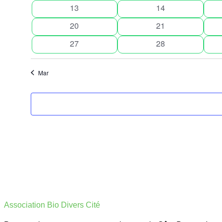
évènements
évènements
0
0
13
14
évènements
évènements
Évènements
0
0
20
21
évènements
évènements
0
0
27
28
évènements
évènements
Mar
Association Bio Divers Cité