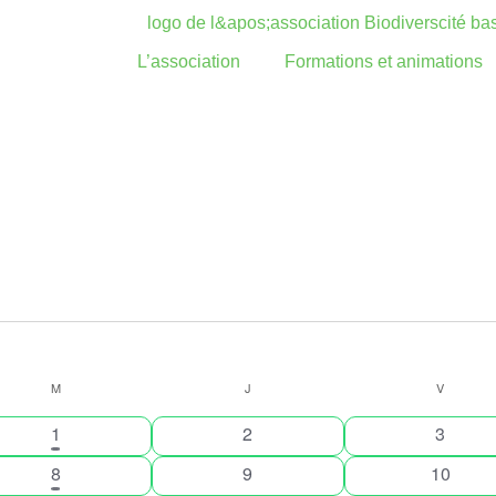
L’association
Formations et animations
M
J
V
1
0
0
1
2
3
évènement
évènements
évènem
1
0
0
8
9
10