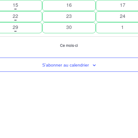
évènement
évènements
évènem
1
0
0
15
16
17
évènement
évènements
évènem
1
0
0
22
23
24
évènement
évènements
évènem
1
0
0
29
30
1
évènement
évènements
évènem
Ce mois-ci
S’abonner au calendrier