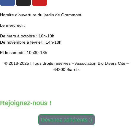
Horaire d’ouverture du jardin de Grammont
Le mercredi :
De mars à octobre : 16h-19h
De novembre à février : 14h-18h
Et le samedi : 10h30-13h
© 2018-2025 I Tous droits réservés – Association Bio Divers Cité –
64200 Biarritz
Mentio
ns Légales
–
CGV
–
Plan du site
Design & Développement :
Antoine Daniélou
Rejoignez-nous !
Devenez adhérents :)