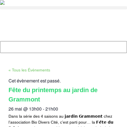
« Tous les Évènements
Cet évènement est passé.
Fête du printemps au jardin de
Grammont
26 mai
@
13h00
-
21h00
Dans la série des 4 saisons au 𝗷𝗮𝗿𝗱𝗶𝗻 𝗚𝗿𝗮𝗺𝗺𝗼𝗻𝘁 chez
l’association Bio Divers Cité, c’est parti pour… la 𝗙𝗲̂𝘁𝗲 𝗱𝘂