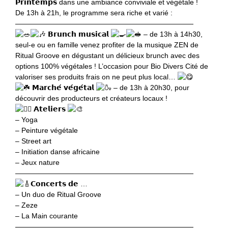
𝗣𝗿𝗶𝗻𝘁𝗲𝗺𝗽𝘀 dans une ambiance conviviale et végétale !
De 13h à 21h, le programme sera riche et varié :
—————————————————————————
𝗕𝗿𝘂𝗻𝗰𝗵 𝗺𝘂𝘀𝗶𝗰𝗮𝗹
– de 13h à 14h30,
seul-e ou en famille venez profiter de la musique ZEN de
Ritual Groove en dégustant un délicieux brunch avec des
options 100% végétales ! L’occasion pour Bio Divers Cité de
valoriser ses produits frais on ne peut plus local…
𝗠𝗮𝗿𝗰𝗵𝗲́ 𝘃𝗲́𝗴𝗲́𝘁𝗮𝗹
– de 13h à 20h30, pour
découvrir des producteurs et créateurs locaux !
𝗔𝘁𝗲𝗹𝗶𝗲𝗿𝘀
– Yoga
– Peinture végétale
– Street art
– Initiation danse africaine
– Jeux nature
—————————————————————————
𝗖𝗼𝗻𝗰𝗲𝗿𝘁𝘀 𝗱𝗲 …
– Un duo de Ritual Groove
– Zeze
– La Main courante
—————————————————————————