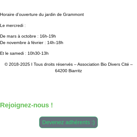
Horaire d’ouverture du jardin de Grammont
Le mercredi :
De mars à octobre : 16h-19h
De novembre à février : 14h-18h
Et le samedi : 10h30-13h
© 2018-2025 I Tous droits réservés – Association Bio Divers Cité –
64200 Biarritz
Mentio
ns Légales
–
CGV
–
Plan du site
Design & Développement :
Antoine Daniélou
Rejoignez-nous !
Devenez adhérents :)