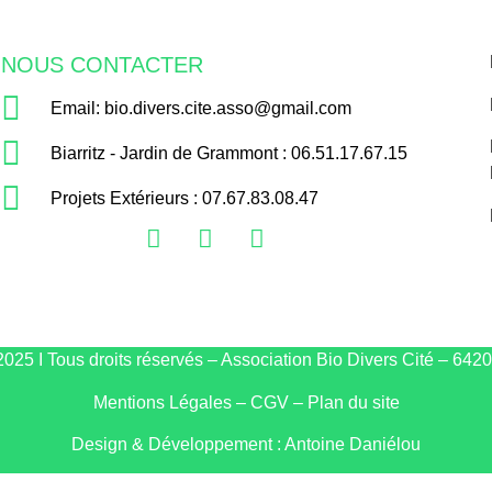
NOUS CONTACTER
Email: bio.divers.cite.asso@gmail.com
Biarritz - Jardin de Grammont : 06.51.17.67.15
Projets Extérieurs : 07.67.83.08.47
025 I Tous droits réservés – Association Bio Divers Cité – 64200
Mentio
ns Légales
–
CGV
–
Plan du site
Design & Développement :
Antoine Daniélou