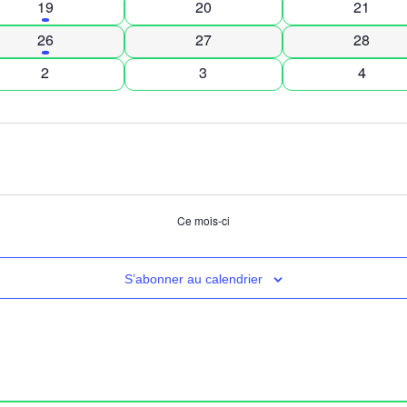
1 évènement
0 évènements
0 évène
19
20
21
2 évènements
0 évènements
0 évène
26
27
28
0 évènements
0 évènements
0 évèn
2
3
4
Ce mois-ci
S’abonner au calendrier