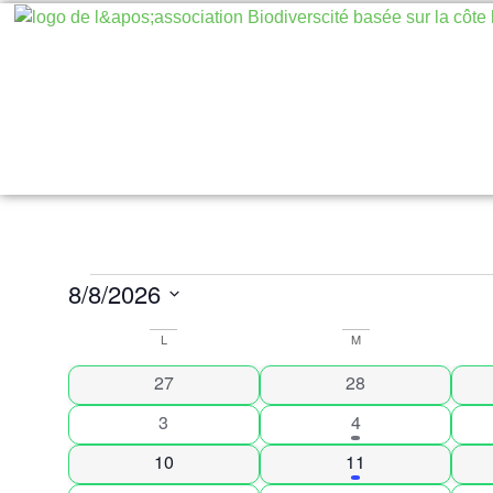
8/8/2026
Sélectionnez
une
L
M
date.
Calendrier
0 évènements
0 évènements
27
28
0 évènements
2 évènements
3
4
de
0 évènements
1 évènement
10
11