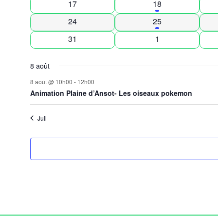
0 évènements
1 évènement
17
18
Évènements
0 évènements
1 évènement
24
25
0 évènements
0 évènements
31
1
8 août
8 août @ 10h00
-
12h00
Animation Plaine d’Ansot- Les oiseaux pokemon
Juil