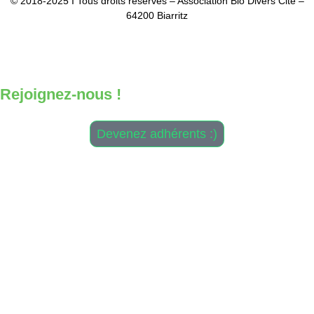
© 2018-2025 I Tous droits réservés – Association Bio Divers Cité –
64200 Biarritz
Mentio
ns Légales
–
CGV
–
Plan du site
Design & Développement :
Antoine Daniélou
Rejoignez-nous !
Devenez adhérents :)