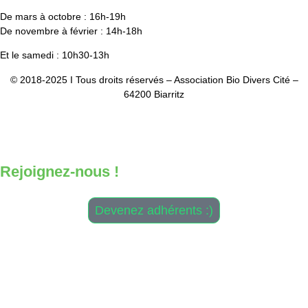
De mars à octobre : 16h-19h
De novembre à février : 14h-18h
Et le samedi : 10h30-13h
© 2018-2025 I Tous droits réservés – Association Bio Divers Cité –
64200 Biarritz
Mentio
ns Légales
–
CGV
–
Plan du site
Design & Développement :
Antoine Daniélou
Rejoignez-nous !
Devenez adhérents :)