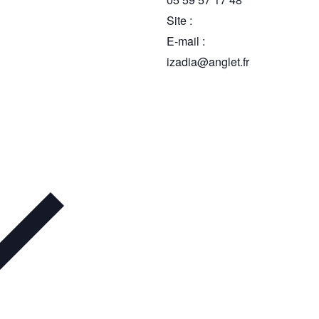
Site :
E-mail :
izadia@anglet.fr