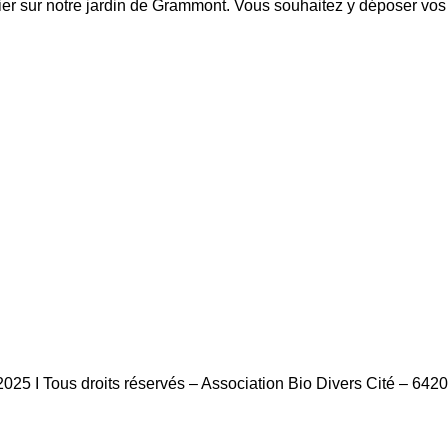
tier sur notre jardin de Grammont. Vous souhaitez y déposer vo
025 I Tous droits réservés – Association Bio Divers Cité – 64200
Mentio
ns Légales
–
CGV
–
Plan du site