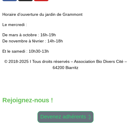
Horaire d’ouverture du jardin de Grammont
Le mercredi :
De mars à octobre : 16h-19h
De novembre à février : 14h-18h
Et le samedi : 10h30-13h
© 2018-2025 I Tous droits réservés – Association Bio Divers Cité –
64200 Biarritz
Mentio
ns Légales
–
CGV
–
Plan du site
Design & Développement :
Antoine Daniélou
Rejoignez-nous !
Devenez adhérents :)