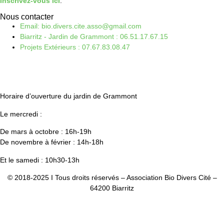
Inscrivez-vous ici
.
Nous contacter
Email: bio.divers.cite.asso@gmail.com
Biarritz - Jardin de Grammont : 06.51.17.67.15
Projets Extérieurs : 07.67.83.08.47
Horaire d’ouverture du jardin de Grammont
Le mercredi :
De mars à octobre : 16h-19h
De novembre à février : 14h-18h
Et le samedi : 10h30-13h
© 2018-2025 I Tous droits réservés – Association Bio Divers Cité –
64200 Biarritz
Mentio
ns Légales
–
CGV
–
Plan du site
Design & Développement :
Antoine Daniélou