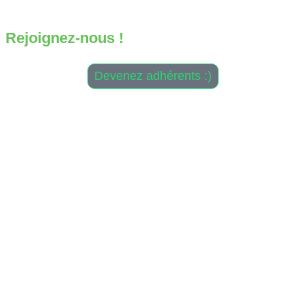
Design & Développement :
Antoine Daniélou
Rejoignez-nous !
Devenez adhérents :)